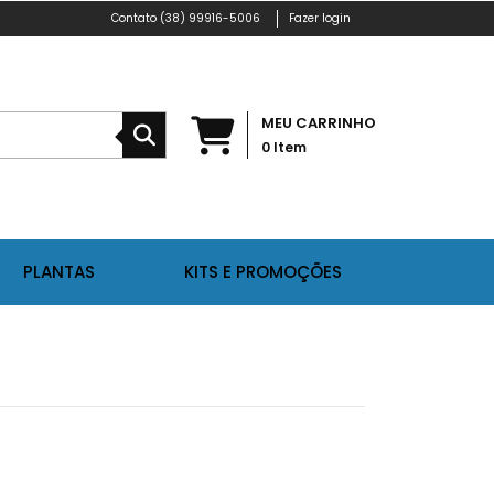
(38) 99916-5006
Fazer login
MEU CARRINHO
0
Item
PLANTAS
KITS E PROMOÇÕES